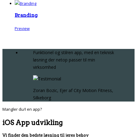
Branding
Preview
Funktionel og stilren app, med en teknisk
løsning der netop passer til min
virksomhed
Zoran Bozic, Ejer af City Motion Fitness,
Silkeborg
Mangler du/I en app?
iOS App udvikling
Vi finder den bedste løsning til jeres behov