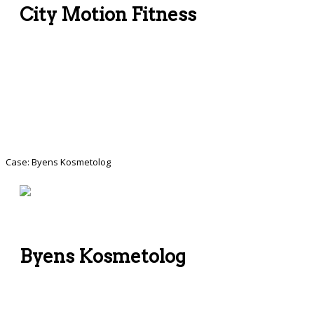
City Motion Fitness
App der giver hurtigt overblik over centrets holdplaner. Mulighed for booking via app.
Udsendelse af push-beskeder til alle der har app’en installeret. Hurtig tilgang til dagens
aktuelle holdplan
Case: Byens Kosmetolog
Byens Kosmetolog
App der giver giver kunderne hurtig adgang til at booke tider, samt se de aktuelle priser på
behandlinger. Kunde-kontakt og kampagner køres via push-beskeder til app’en