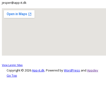
jesper@app-it.dk
View Larger Map
Copyright © 2026
App-it.dk
. Powered by
WordPress
and
Appdev
Go Top